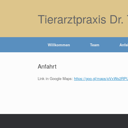
Skip
to
Tierarztpraxis Dr.
content
Willkommen
Team
Anfa
Anfahrt
Link in Google Maps:
https://goo.gl/maps/pVxWs2R