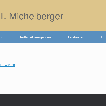
 T. Michelberger
hrt
Notfälle/Emergencies
Leistungen
Im
PUdtFw2GZ8